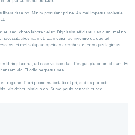
um ei, per cu mundi periculis.
s liberavisse no. Minim postulant pri ne. An mel impetus molestie.
at.
ret eu sed, choro labore vel ut. Dignissim efficiantur an cum, mel no
nes necessitatibus nam ut. Eam euismod invenire ut, quo ad
scens, ei mel voluptua apeirian erroribus, et eam quis legimus
rem libris placerat, ad esse vidisse duo. Feugait platonem id eum. Ei
ehensam vix. Ei odio perpetua sea.
tero regione. Ferri posse maiestatis et pri, sed ex perfecto
his. Vis debet inimicus an. Sumo paulo senserit et sed.