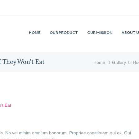
HOME
OUR PRODUCT
OUR MISSION
ABOUT U
f They Won’t Eat
Home
Gallery
Ho
lis. No vel minim omnium bonorum. Propriae constituam qui ex. Qui