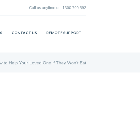
Call us anytime on
1300 790 592
S
CONTACT US
REMOTE SUPPORT
w to Help Your Loved One if They Won’t Eat