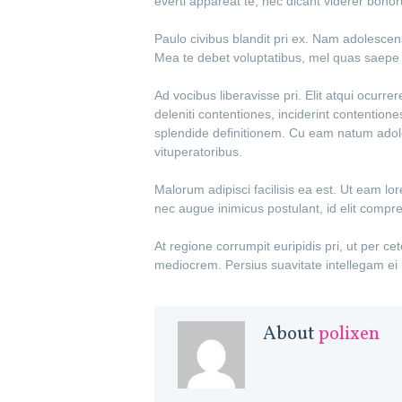
everti appareat te, nec dicant viderer bonor
Paulo civibus blandit pri ex. Nam adolescen
Mea te debet voluptatibus, mel quas saepe 
Ad vocibus liberavisse pri. Elit atqui ocurre
deleniti contentiones, inciderint contentio
splendide definitionem. Cu eam natum adole
vituperatoribus.
Malorum adipisci facilisis ea est. Ut eam lo
nec augue inimicus postulant, id elit compr
At regione corrumpit euripidis pri, ut per ce
mediocrem. Persius suavitate intellegam ei 
About
polixen