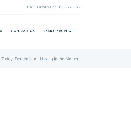
Call us anytime on
1300 790 592
S
CONTACT US
REMOTE SUPPORT
r Today: Dementia and Living in the Moment