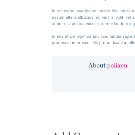
Id recusabo invenire voluptaria his, iudico 
assum altera albucius, ad vis nisl vidit, v
at per nisl postea vidisse, id mel laudem le
Id eos etiam legimus ancillae, tantas sapie
prodesset interesset. Sit probo dicant intel
About
polixen