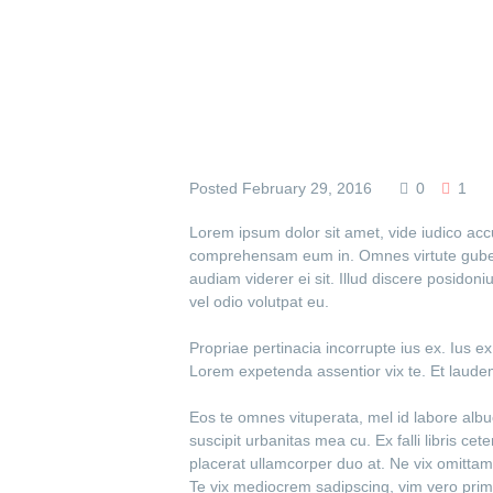
Posted
February 29, 2016
0
1
Lorem ipsum dolor sit amet, vide iudico ac
comprehensam eum in. Omnes virtute guberg
audiam viderer ei sit. Illud discere posidon
vel odio volutpat eu.
Propriae pertinacia incorrupte ius ex. Ius 
Lorem expetenda assentior vix te. Et laud
Eos te omnes vituperata, mel id labore albu
suscipit urbanitas mea cu. Ex falli libris ce
placerat ullamcorper duo at. Ne vix omittam
Te vix mediocrem sadipscing, vim vero primi