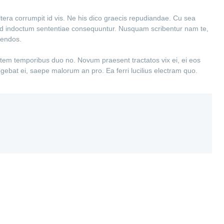
altera corrumpit id vis. Ne his dico graecis repudiandae. Cu sea
el ad indoctum sententiae consequuntur. Nusquam scribentur nam te,
gendos.
ntem temporibus duo no. Novum praesent tractatos vix ei, ei eos
legebat ei, saepe malorum an pro. Ea ferri lucilius electram quo.