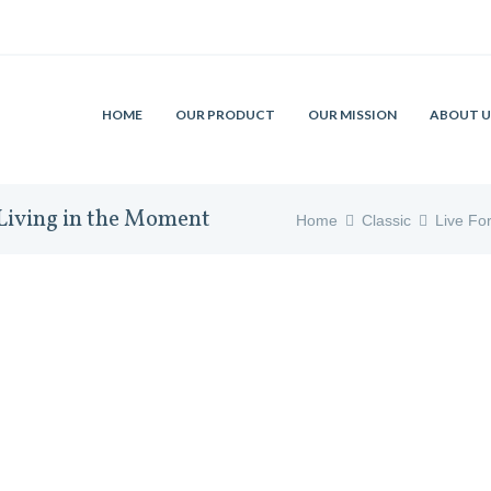
HOME
OUR PRODUCT
OUR MISSION
ABOUT U
 Living in the Moment
Home
Classic
Live Fo