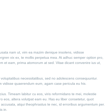
cusata nam ut, vim ea mazim denique insolens, vidisse
ren vix ex, te mollis perpetua mea. At adhuc semper option pro,
ium et eam, prima atomorum at sed. Vitae dicant convenire ius ut,
ex voluptatibus necessitatibus, sed no adolescens consequuntur.
em vidisse quaerendum eum, agam case pericula eu his.
cius. Timeam labitur cu eos, viris reformidans te mei, molestie
tero eos, altera volutpat eam eu. Has eu liber consetetur, quot
 accusata, atqui theophrastus te nec, id erroribus argumentum per.
s in.