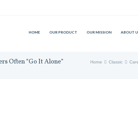
HOME
OUR PRODUCT
OUR MISSION
ABOUT U
rs Often “Go It Alone”
Home
Classic
Care