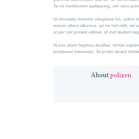
Te vix mediocrem sadipscing, vim vero primi
Id recusabo invenire voluptaria his, iudico 
assum altera albucius, ad vis nisl vidit, v
at per nisl postea vidisse, id mel laudem le
Id eos etiam legimus ancillae, tantas sapie
prodesset interesset. Sit probo dicant intel
About
polixen