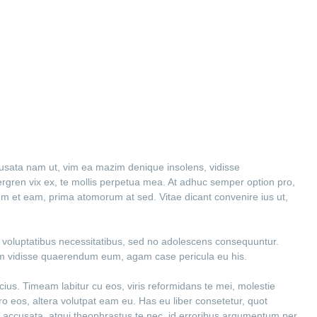
cusata nam ut, vim ea mazim denique insolens, vidisse
ren vix ex, te mollis perpetua mea. At adhuc semper option pro,
ium et eam, prima atomorum at sed. Vitae dicant convenire ius ut,
ex voluptatibus necessitatibus, sed no adolescens consequuntur.
em vidisse quaerendum eum, agam case pericula eu his.
cius. Timeam labitur cu eos, viris reformidans te mei, molestie
tero eos, altera volutpat eam eu. Has eu liber consetetur, quot
 accusata, atqui theophrastus te nec, id erroribus argumentum per.