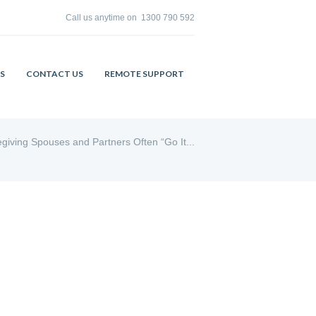
Call us anytime on
1300 790 592
S
CONTACT US
REMOTE SUPPORT
giving Spouses and Partners Often “Go It...