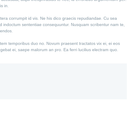
s in.
altera corrumpit id vis. Ne his dico graecis repudiandae. Cu sea
el ad indoctum sententiae consequuntur. Nusquam scribentur nam te,
gendos.
ntem temporibus duo no. Novum praesent tractatos vix ei, ei eos
legebat ei, saepe malorum an pro. Ea ferri lucilius electram quo.