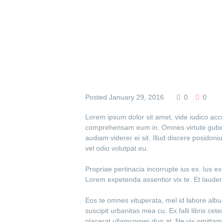
Posted
January 29, 2016
0
0
Lorem ipsum dolor sit amet, vide iudico ac
comprehensam eum in. Omnes virtute guberg
audiam viderer ei sit. Illud discere posidon
vel odio volutpat eu.
Propriae pertinacia incorrupte ius ex. Ius 
Lorem expetenda assentior vix te. Et laud
Eos te omnes vituperata, mel id labore albu
suscipit urbanitas mea cu. Ex falli libris ce
placerat ullamcorper duo at. Ne vix omittam