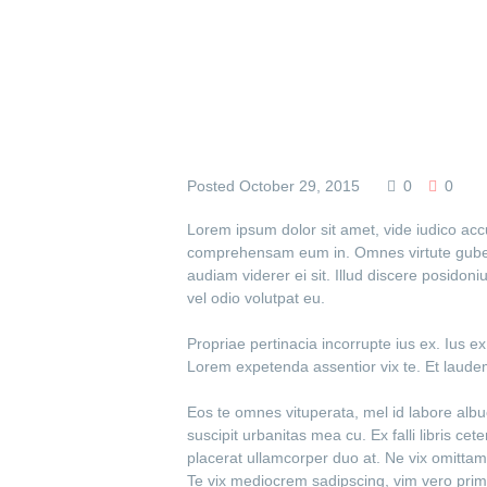
Posted
October 29, 2015
0
0
Lorem ipsum dolor sit amet, vide iudico ac
comprehensam eum in. Omnes virtute guberg
audiam viderer ei sit. Illud discere posidon
vel odio volutpat eu.
Propriae pertinacia incorrupte ius ex. Ius 
Lorem expetenda assentior vix te. Et laud
Eos te omnes vituperata, mel id labore albu
suscipit urbanitas mea cu. Ex falli libris ce
placerat ullamcorper duo at. Ne vix omittam
Te vix mediocrem sadipscing, vim vero primi