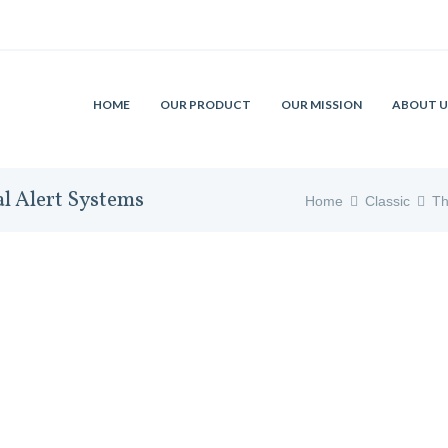
HOME
OUR PRODUCT
OUR MISSION
ABOUT U
l Alert Systems
Home
Classic
Th