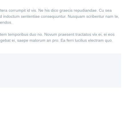
altera corrumpit id vis. Ne his dico graecis repudiandae. Cu sea
el ad indoctum sententiae consequuntur. Nusquam scribentur nam te,
gendos.
ntem temporibus duo no. Novum praesent tractatos vix ei, ei eos
legebat ei, saepe malorum an pro. Ea ferri lucilius electram quo.