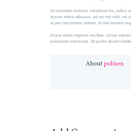
Id recusabo invenire voluptaria his, iudico 
assum altera albucius, ad vis nisl vidit, v
at per nisl postea vidisse, id mel laudem le
Id eos etiam legimus ancillae, tantas sapie
prodesset interesset. Sit probo dicant intel
About
polixen