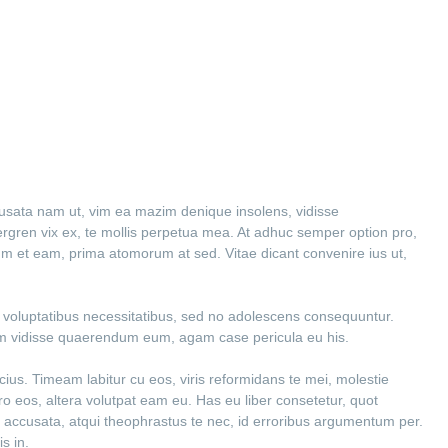
cusata nam ut, vim ea mazim denique insolens, vidisse
ren vix ex, te mollis perpetua mea. At adhuc semper option pro,
ium et eam, prima atomorum at sed. Vitae dicant convenire ius ut,
ex voluptatibus necessitatibus, sed no adolescens consequuntur.
em vidisse quaerendum eum, agam case pericula eu his.
cius. Timeam labitur cu eos, viris reformidans te mei, molestie
tero eos, altera volutpat eam eu. Has eu liber consetetur, quot
 accusata, atqui theophrastus te nec, id erroribus argumentum per.
s in.